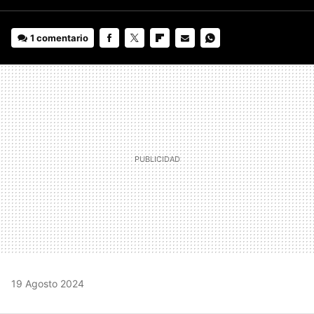
1 comentario
FACEBOOK
TWITTER
FLIPBOARD
E-
WHATSAPP
MAIL
19 Agosto 2024