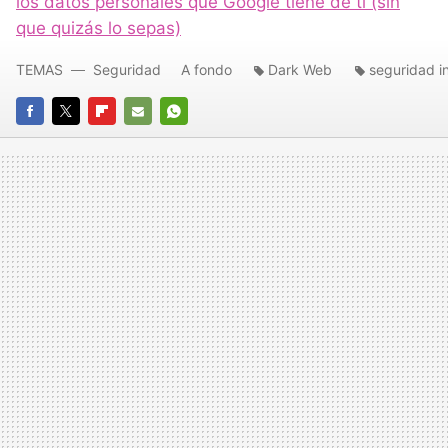
los datos personales que Google tiene de ti (sin
que quizás lo sepas)
TEMAS
Seguridad
A fondo
Dark Web
seguridad i
FACEBOOK
TWITTER
FLIPBOARD
E-
WHATSAPP
MAIL