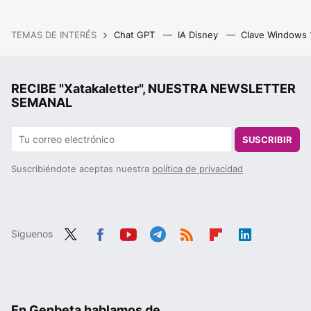
TEMAS DE INTERÉS
Chat GPT
IA Disney
Clave Windows
RECIBE "Xatakaletter", NUESTRA NEWSLETTER
SEMANAL
SUSCRIBIR
Suscribiéndote aceptas nuestra
política de privacidad
Síguenos
Twit
Fac
You
Tele
RSS
Flip
Link
ter
ebo
tub
gra
boa
edIn
ok
e
m
rd
En Genbeta hablamos de...