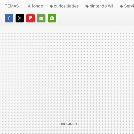
TEMAS
A fondo
curiosidades
nintendo wii
Serv
FACEBOOK
TWITTER
FLIPBOARD
E-
WHATSAPP
MAIL