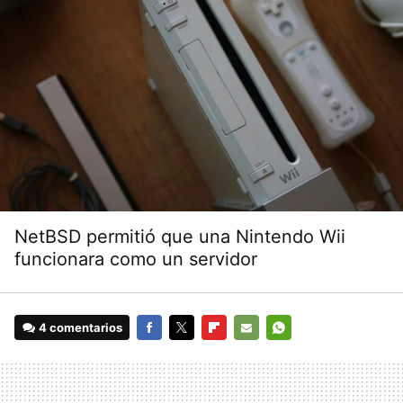
NetBSD permitió que una Nintendo Wii
funcionara como un servidor
4 comentarios
FACEBOOK
TWITTER
FLIPBOARD
E-
WHATSAPP
MAIL