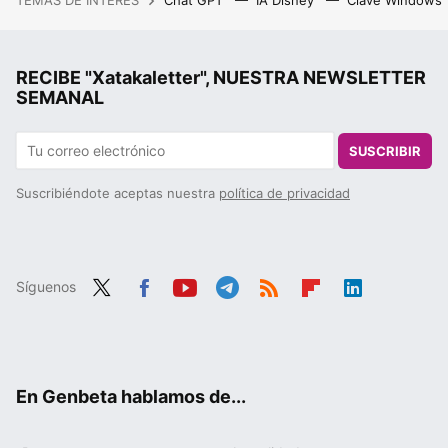
TEMAS DE INTERÉS
Chat GPT
IA Disney
Clave Windows
RECIBE "Xatakaletter", NUESTRA NEWSLETTER
SEMANAL
SUSCRIBIR
Suscribiéndote aceptas nuestra
política de privacidad
Síguenos
Twit
Fac
You
Tele
RSS
Flip
Link
ter
ebo
tub
gra
boa
edIn
ok
e
m
rd
En Genbeta hablamos de...