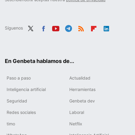
Síguenos
Twit
Fac
You
Tele
RSS
Flip
Link
ter
ebo
tub
gra
boa
edIn
ok
e
m
rd
En Genbeta hablamos de...
Paso a paso
Actualidad
Inteligencia artificial
Herramientas
Seguridad
Genbeta dev
Redes sociales
Laboral
timo
Netflix