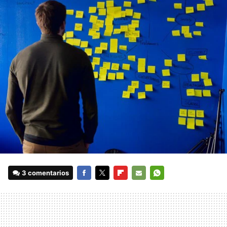
3 comentarios
FACEBOOK
TWITTER
FLIPBOARD
E-
WHATSAPP
MAIL