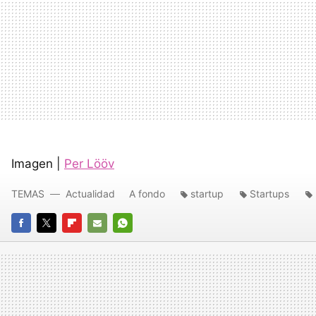
Imagen |
Per Lööv
TEMAS
Actualidad
A fondo
startup
Startups
FACEBOOK
TWITTER
FLIPBOARD
E-
WHATSAPP
MAIL