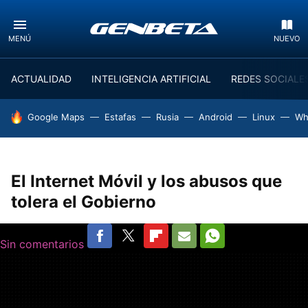
MENÚ
NUEVO
ACTUALIDAD
INTELIGENCIA ARTIFICIAL
REDES SOCIALE
HOY SE HABLA DE
Google Maps
Estafas
Rusia
Android
Linux
Wh
El Internet Móvil y los abusos que
tolera el Gobierno
Sin comentarios
FACEBOOK
TWITTER
FLIPBOARD
E-
WHATSAPP
MAIL