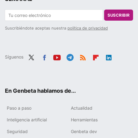
SUSCRIBIR
Suscribiéndote aceptas nuestra
política de privacidad
Síguenos
Twit
Fac
You
Tele
RSS
Flip
Link
ter
ebo
tub
gra
boa
edIn
ok
e
m
rd
En Genbeta hablamos de...
Paso a paso
Actualidad
Inteligencia artificial
Herramientas
Seguridad
Genbeta dev