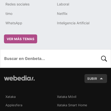
Redes sociales
Laboral
timo
Netflix
WhatsApp
Inteligencia Artificial
VER MÁS TEMAS
BUSC
SUBIR
Xataka
Xataka Móvil
Applesfera
Xataka Smart Home