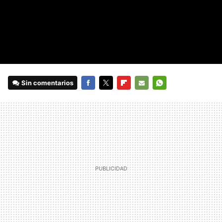
Sin comentarios
FACEBOOK
TWITTER
FLIPBOARD
E-
WHATSAPP
MAIL