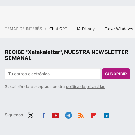
TEMAS DE INTERÉS
Chat GPT
IA Disney
Clave Windows
RECIBE "Xatakaletter", NUESTRA NEWSLETTER
SEMANAL
SUSCRIBIR
Suscribiéndote aceptas nuestra
política de privacidad
Síguenos
Twit
Fac
You
Tele
RSS
Flip
Link
ter
ebo
tub
gra
boa
edIn