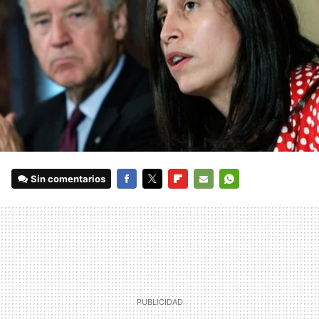
Sin comentarios
FACEBOOK
TWITTER
FLIPBOARD
E-
WHATSAPP
MAIL