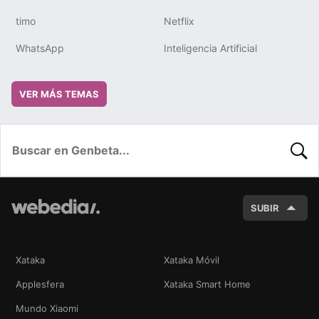
timo
Netflix
WhatsApp
Inteligencia Artificial
VER MÁS TEMAS
BUSC
SUBIR
Xataka
Xataka Móvil
Applesfera
Xataka Smart Home
Mundo Xiaomi