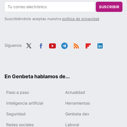
SUSCRIBIR
Suscribiéndote aceptas nuestra
política de privacidad
Síguenos
Twit
Fac
You
Tele
RSS
Flip
Link
ter
ebo
tub
gra
boa
edIn
ok
e
m
rd
En Genbeta hablamos de...
Paso a paso
Actualidad
Inteligencia artificial
Herramientas
Seguridad
Genbeta dev
Redes sociales
Laboral