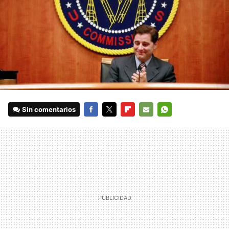
Sin comentarios
FACEBOOK
TWITTER
FLIPBOARD
E-
WHATSAPP
MAIL