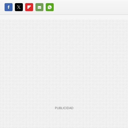
FACEBOOK
TWITTER
FLIPBOARD
E-
WHATSAPP
MAIL