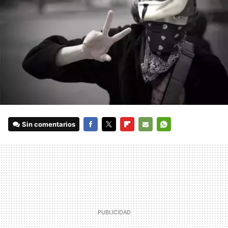
Sin comentarios
FACEBOOK
TWITTER
FLIPBOARD
E-
WHATSAPP
MAIL