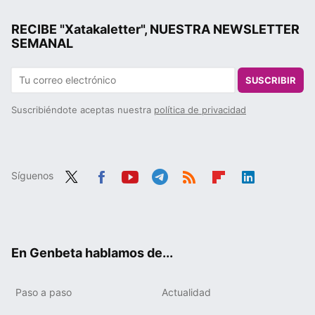
RECIBE "Xatakaletter", NUESTRA NEWSLETTER
SEMANAL
SUSCRIBIR
Suscribiéndote aceptas nuestra
política de privacidad
Síguenos
Twit
Fac
You
Tele
RSS
Flip
Link
ter
ebo
tub
gra
boa
edIn
ok
e
m
rd
En Genbeta hablamos de...
Paso a paso
Actualidad