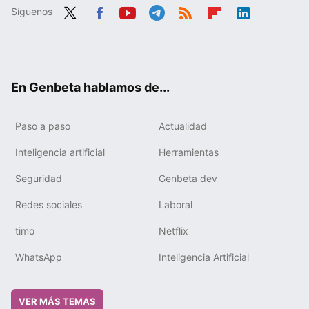
Síguenos
Twit
Fac
You
Tele
RSS
Flip
Link
ter
ebo
tub
gra
boa
edIn
ok
e
m
rd
En Genbeta hablamos de...
Paso a paso
Actualidad
Inteligencia artificial
Herramientas
Seguridad
Genbeta dev
Redes sociales
Laboral
timo
Netflix
WhatsApp
Inteligencia Artificial
VER MÁS TEMAS