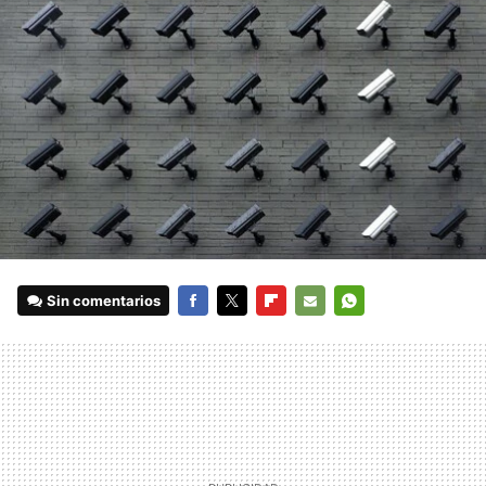
Sin comentarios
FACEBOOK
TWITTER
FLIPBOARD
E-
WHATSAPP
MAIL