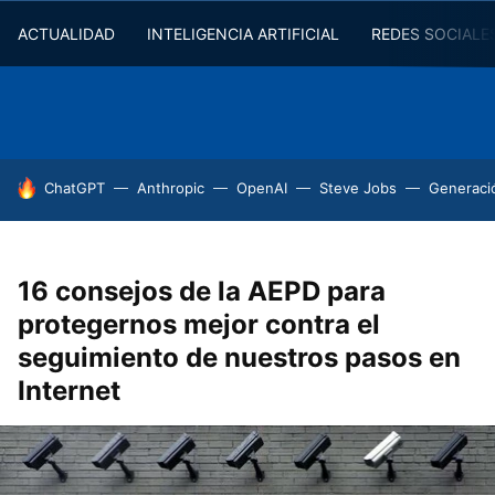
ACTUALIDAD
INTELIGENCIA ARTIFICIAL
REDES SOCIALE
HOY SE HABLA DE
ChatGPT
Anthropic
OpenAI
Steve Jobs
Generaci
16 consejos de la AEPD para
protegernos mejor contra el
seguimiento de nuestros pasos en
Internet