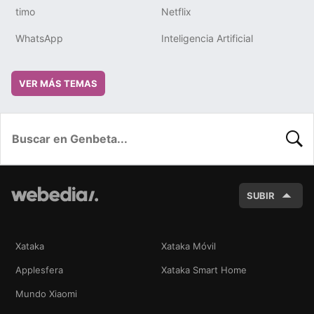
timo
Netflix
WhatsApp
Inteligencia Artificial
VER MÁS TEMAS
BUSC
SUBIR
Xataka
Xataka Móvil
Applesfera
Xataka Smart Home
Mundo Xiaomi