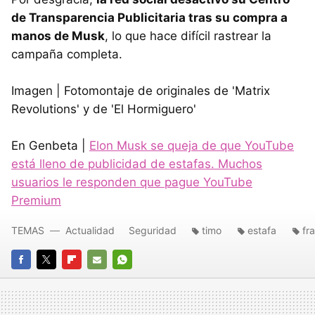
de Transparencia Publicitaria tras su compra a
manos de Musk
, lo que hace difícil rastrear la
campaña completa.
Imagen | Fotomontaje de originales de 'Matrix
Revolutions' y de 'El Hormiguero'
En Genbeta |
Elon Musk se queja de que YouTube
está lleno de publicidad de estafas. Muchos
usuarios le responden que pague YouTube
Premium
TEMAS
Actualidad
Seguridad
timo
estafa
fr
FACEBOOK
TWITTER
FLIPBOARD
E-
WHATSAPP
MAIL