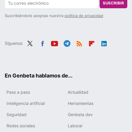
SUSCRIBIR
Suscribiéndote aceptas nuestra
política de privacidad
Síguenos
Twit
Fac
You
Tele
RSS
Flip
Link
ter
ebo
tub
gra
boa
edIn
ok
e
m
rd
En Genbeta hablamos de...
Paso a paso
Actualidad
Inteligencia artificial
Herramientas
Seguridad
Genbeta dev
Redes sociales
Laboral