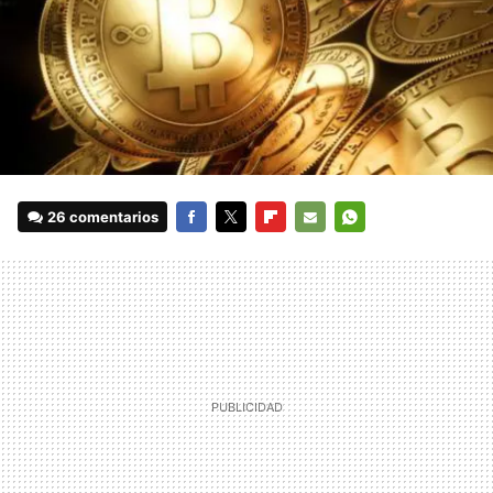
26 comentarios
FACEBOOK
TWITTER
FLIPBOARD
E-
WHATSAPP
MAIL