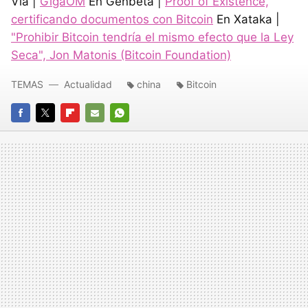
Vía |
GigaOM
En Genbeta |
Proof of Existence,
certificando documentos con Bitcoin
En Xataka |
"Prohibir Bitcoin tendría el mismo efecto que la Ley
Seca", Jon Matonis (Bitcoin Foundation)
TEMAS
Actualidad
china
Bitcoin
FACEBOOK
TWITTER
FLIPBOARD
E-
WHATSAPP
MAIL