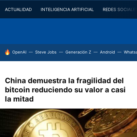
ACTUALIDAD
INTELIGENCIA ARTIFICIAL
REDES SOCIALE
HOY SE HABLA DE
OpenAI
Steve Jobs
Generación Z
Android
Whats
China demuestra la fragilidad del
bitcoin reduciendo su valor a casi
la mitad