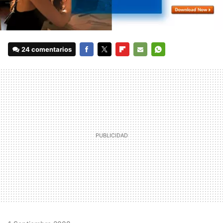
24 comentarios
FACEBOOK
TWITTER
FLIPBOARD
E-
WHATSAPP
MAIL