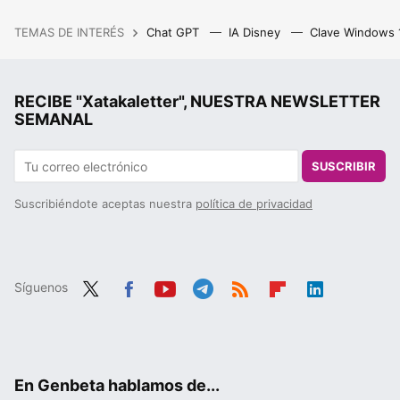
TEMAS DE INTERÉS
Chat GPT
IA Disney
Clave Windows
RECIBE "Xatakaletter", NUESTRA NEWSLETTER
SEMANAL
SUSCRIBIR
Suscribiéndote aceptas nuestra
política de privacidad
Síguenos
Twit
Fac
You
Tele
RSS
Flip
Link
ter
ebo
tub
gra
boa
edIn
ok
e
m
rd
En Genbeta hablamos de...