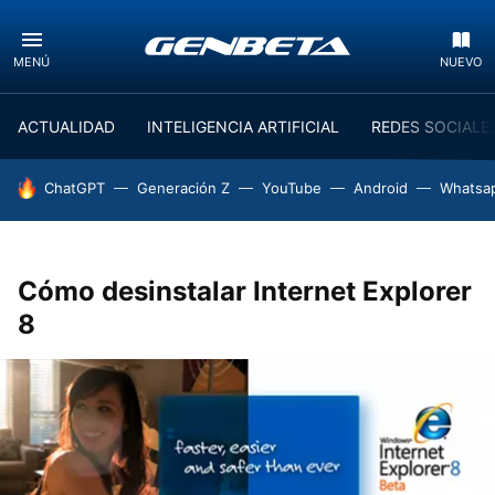
MENÚ
NUEVO
ACTUALIDAD
INTELIGENCIA ARTIFICIAL
REDES SOCIALE
HOY SE HABLA DE
ChatGPT
Generación Z
YouTube
Android
Whatsa
Cómo desinstalar Internet Explorer
8