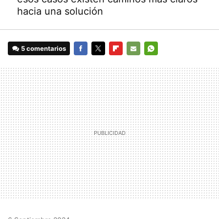
hacia una solución
5 comentarios
FACEBOOK
TWITTER
FLIPBOARD
E-
WHATSAPP
MAIL