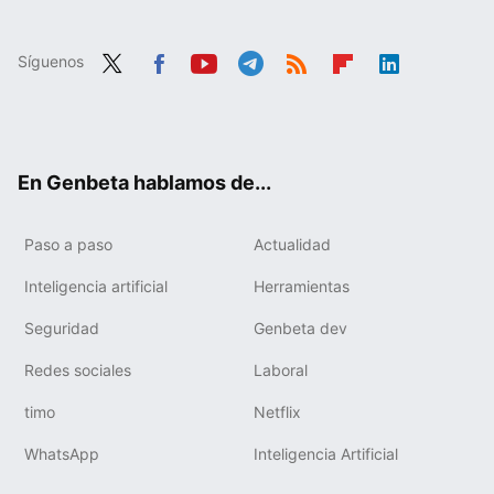
Síguenos
Twit
Fac
You
Tele
RSS
Flip
Link
ter
ebo
tub
gra
boa
edIn
ok
e
m
rd
En Genbeta hablamos de...
Paso a paso
Actualidad
Inteligencia artificial
Herramientas
Seguridad
Genbeta dev
Redes sociales
Laboral
timo
Netflix
WhatsApp
Inteligencia Artificial