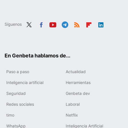
Síguenos
Twit
Fac
You
Tele
RSS
Flip
Link
ter
ebo
tub
gra
boa
edIn
ok
e
m
rd
En Genbeta hablamos de...
Paso a paso
Actualidad
Inteligencia artificial
Herramientas
Seguridad
Genbeta dev
Redes sociales
Laboral
timo
Netflix
WhatsApp
Inteligencia Artificial