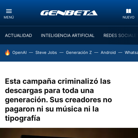
MENÚ
NUEVO
ACTUALIDAD
INTELIGENCIA ARTIFICIAL
REDES SOCIALE
HOY SE HABLA DE
OpenAI
Steve Jobs
Generación Z
Android
Whats
Esta campaña criminalizó las
descargas para toda una
generación. Sus creadores no
pagaron ni su música ni la
tipografía