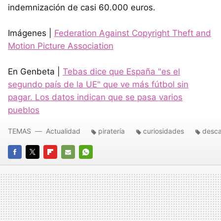
indemnización de casi 60.000 euros.
Imágenes |
Federation Against Copyright Theft and
Motion Picture Association
En Genbeta |
Tebas dice que España "es el
segundo país de la UE" que ve más fútbol sin
pagar. Los datos indican que se pasa varios
pueblos
TEMAS
Actualidad
piratería
curiosidades
desc
FACEBOOK
TWITTER
FLIPBOARD
E-
WHATSAPP
MAIL