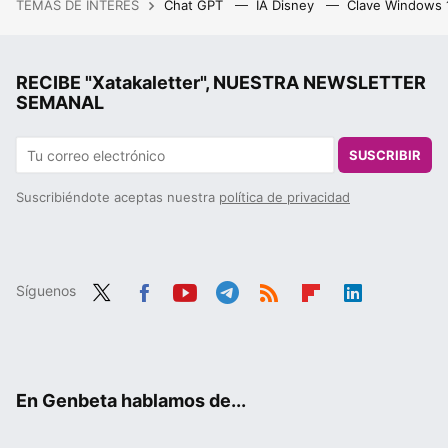
TEMAS DE INTERÉS
Chat GPT
IA Disney
Clave Windows
RECIBE "Xatakaletter", NUESTRA NEWSLETTER
SEMANAL
SUSCRIBIR
Suscribiéndote aceptas nuestra
política de privacidad
Síguenos
Twit
Fac
You
Tele
RSS
Flip
Link
ter
ebo
tub
gra
boa
edIn
ok
e
m
rd
En Genbeta hablamos de...