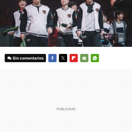
Sin comentarios
FACEBOOK
TWITTER
FLIPBOARD
E-
WHATSAPP
MAIL