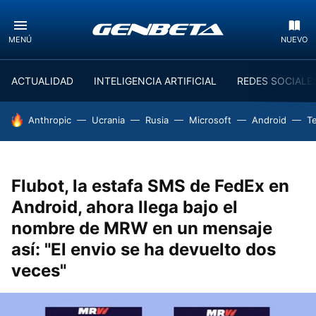
MENÚ
NUEVO
ACTUALIDAD
INTELIGENCIA ARTIFICIAL
REDES SOCIALE
HOY SE HABLA DE
Anthropic
Ucrania
Rusia
Microsoft
Android
T
Flubot, la estafa SMS de FedEx en
Android, ahora llega bajo el
nombre de MRW en un mensaje
así: "El envio se ha devuelto dos
veces"