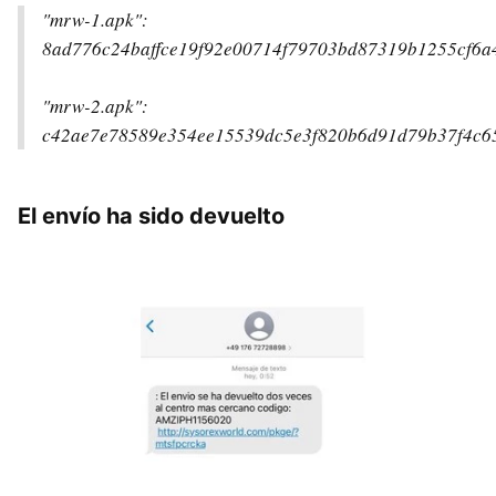
"mrw-1.apk":
8ad776c24baffce19f92e00714f79703bd87319b1255cf6a
"mrw-2.apk":
c42ae7e78589e354ee15539dc5e3f820b6d91d79b37f4c6
El envío ha sido devuelto