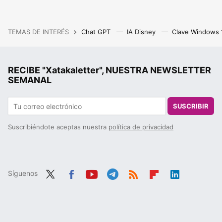
TEMAS DE INTERÉS
Chat GPT
IA Disney
Clave Windows
RECIBE "Xatakaletter", NUESTRA NEWSLETTER
SEMANAL
SUSCRIBIR
Suscribiéndote aceptas nuestra
política de privacidad
Síguenos
Twit
Fac
You
Tele
RSS
Flip
Link
ter
ebo
tub
gra
boa
edIn
ok
e
m
rd