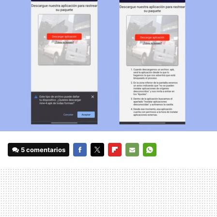
5 comentarios
FACEBOOK
TWITTER
FLIPBOARD
E-
WHATSAPP
MAIL