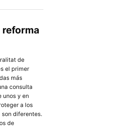
a reforma
ralitat de
s el primer
idas más
 una consulta
e unos y en
roteger a los
 son diferentes.
dos de