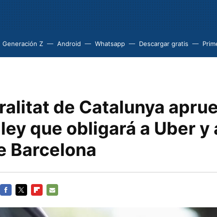
Generación Z
Android
Whatsapp
Descargar gratis
Prim
alitat de Catalunya aprue
ley que obligará a Uber y 
de Barcelona
FACEBOOK
TWITTER
FLIPBOARD
E-
MAIL