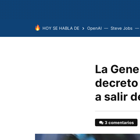
HOY SE HABLA DE
OpenAI
Steve Jobs
La Gener
decreto 
a salir 
3 comentarios