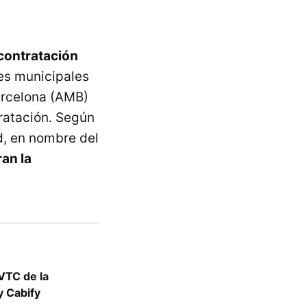
contratación
tes municipales
Barcelona (AMB)
tratación. Según
d, en nombre del
ran la
VTC de la
y Cabify