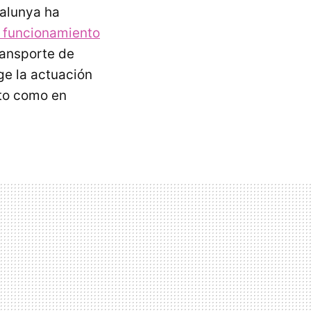
talunya ha
e funcionamiento
ransporte de
ge la actuación
nto como en