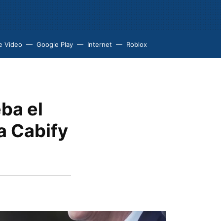
e Video
Google Play
Internet
Roblox
ba el
a Cabify