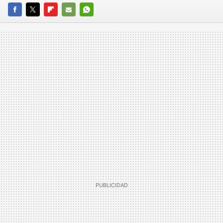
FACEBOOK
TWITTER
FLIPBOARD
E-
WHATSAPP
MAIL