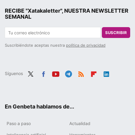
RECIBE "Xatakaletter", NUESTRA NEWSLETTER
SEMANAL
SUSCRIBIR
Suscribiéndote aceptas nuestra
política de privacidad
Síguenos
Twit
Fac
You
Tele
RSS
Flip
Link
ter
ebo
tub
gra
boa
edIn
ok
e
m
rd
En Genbeta hablamos de...
Paso a paso
Actualidad
Inteligencia artificial
Herramientas