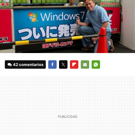
42 comentarios
FACEBOOK
TWITTER
FLIPBOARD
E-
WHATSAPP
MAIL