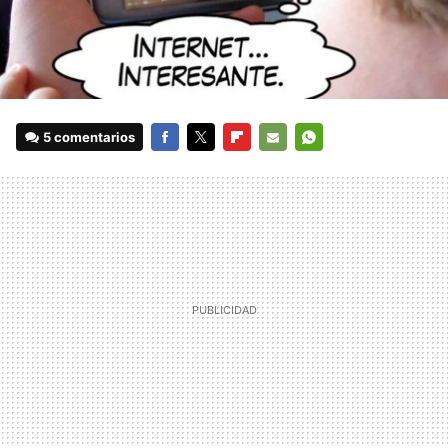
5 comentarios
FACEBOOK
TWITTER
FLIPBOARD
E-
WHATSAPP
MAIL