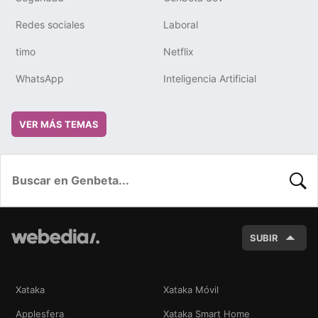
Redes sociales
Laboral
timo
Netflix
WhatsApp
Inteligencia Artificial
VER MÁS TEMAS
BUSC
SUBIR
Xataka
Xataka Móvil
Applesfera
Xataka Smart Home