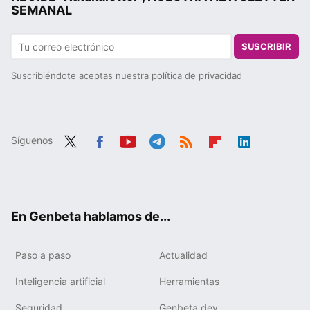
SEMANAL
SUSCRIBIR
Suscribiéndote aceptas nuestra
política de privacidad
Síguenos
Twit
Fac
You
Tele
RSS
Flip
Link
ter
ebo
tub
gra
boa
edIn
ok
e
m
rd
En Genbeta hablamos de...
Paso a paso
Actualidad
Inteligencia artificial
Herramientas
Seguridad
Genbeta dev