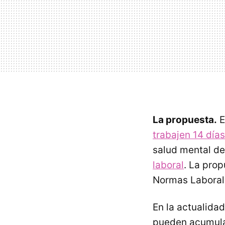
La propuesta.
E
trabajen 14 día
salud mental de
laboral
. La pro
Normas Laborale
En la actualida
pueden acumular