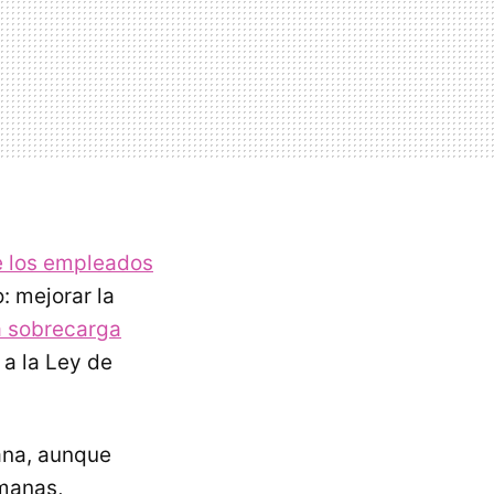
e los empleados
o: mejorar la
a sobrecarga
a la Ley de
ana, aunque
emanas,