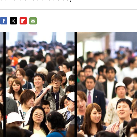
FACEBOOK
TWITTER
FLIPBOARD
E-
MAIL