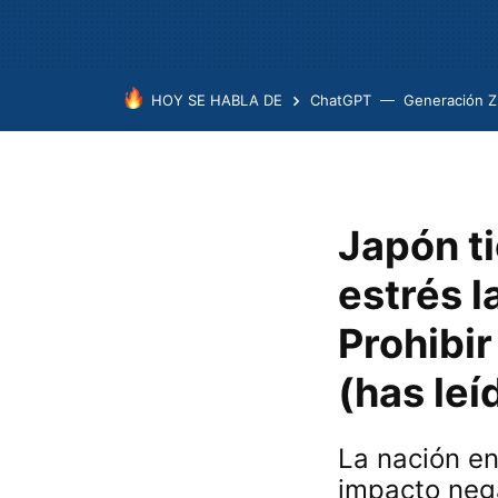
HOY SE HABLA DE
ChatGPT
Generación Z
Japón ti
estrés l
Prohibir
(has leí
La nación en
impacto nega