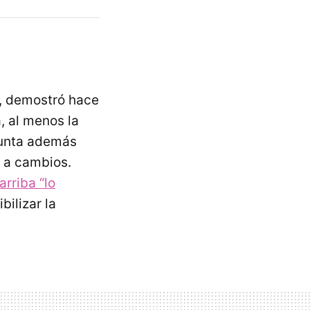
o, demostró hace
, al menos la
 junta además
s a cambios.
rriba “lo
bilizar la