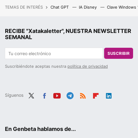
TEMAS DE INTERÉS
Chat GPT
IA Disney
Clave Windows
RECIBE "Xatakaletter", NUESTRA NEWSLETTER
SEMANAL
SUSCRIBIR
Suscribiéndote aceptas nuestra
política de privacidad
Síguenos
Twit
Fac
You
Tele
RSS
Flip
Link
ter
ebo
tub
gra
boa
edIn
ok
e
m
rd
En Genbeta hablamos de...