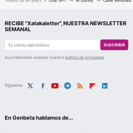
TEMAS DE INTERÉS
Chat GPT
IA Disney
Clave Windows
RECIBE "Xatakaletter", NUESTRA NEWSLETTER
SEMANAL
SUSCRIBIR
Suscribiéndote aceptas nuestra
política de privacidad
Síguenos
Twit
Fac
You
Tele
RSS
Flip
Link
ter
ebo
tub
gra
boa
edIn
ok
e
m
rd
En Genbeta hablamos de...