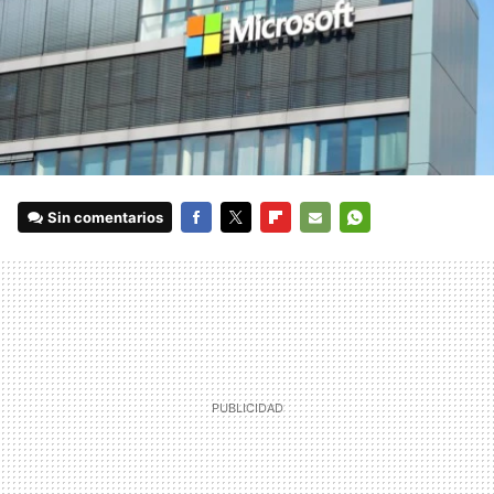
Sin comentarios
FACEBOOK
TWITTER
FLIPBOARD
E-
WHATSAPP
MAIL