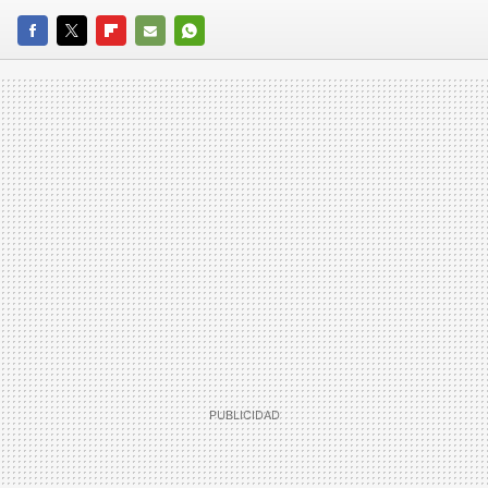
FACEBOOK
TWITTER
FLIPBOARD
E-
WHATSAPP
MAIL