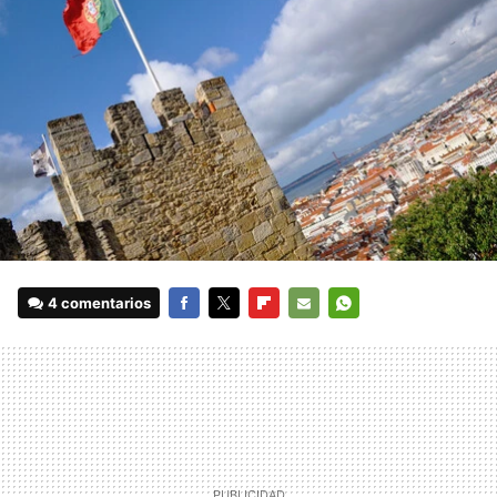
4 comentarios
FACEBOOK
TWITTER
FLIPBOARD
E-
WHATSAPP
MAIL