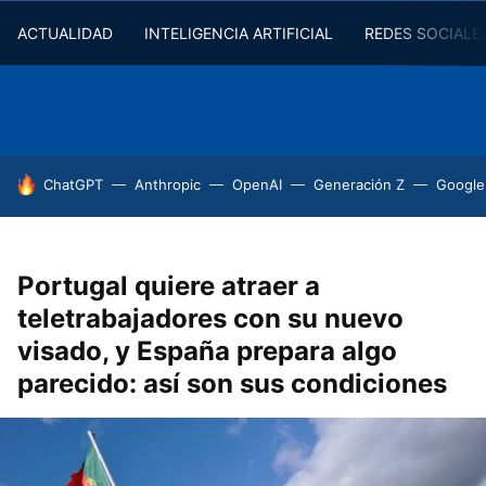
ACTUALIDAD
INTELIGENCIA ARTIFICIAL
REDES SOCIALE
HOY SE HABLA DE
ChatGPT
Anthropic
OpenAI
Generación Z
Google
Portugal quiere atraer a
teletrabajadores con su nuevo
visado, y España prepara algo
parecido: así son sus condiciones