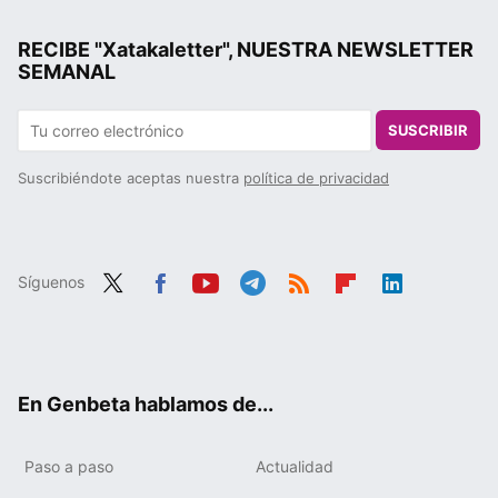
RECIBE "Xatakaletter", NUESTRA NEWSLETTER
SEMANAL
SUSCRIBIR
Suscribiéndote aceptas nuestra
política de privacidad
Síguenos
Twit
Fac
You
Tele
RSS
Flip
Link
ter
ebo
tub
gra
boa
edIn
ok
e
m
rd
En Genbeta hablamos de...
Paso a paso
Actualidad