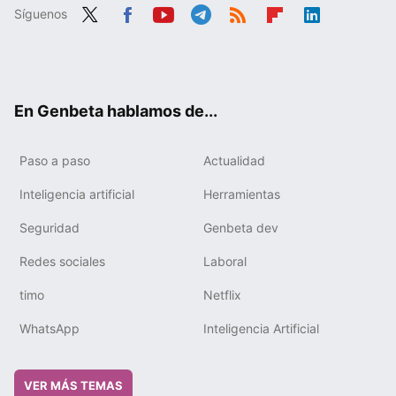
Síguenos
Twit
Fac
You
Tele
RSS
Flip
Link
ter
ebo
tub
gra
boa
edIn
ok
e
m
rd
En Genbeta hablamos de...
Paso a paso
Actualidad
Inteligencia artificial
Herramientas
Seguridad
Genbeta dev
Redes sociales
Laboral
timo
Netflix
WhatsApp
Inteligencia Artificial
VER MÁS TEMAS