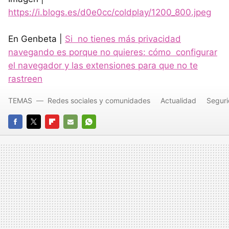
https://i.blogs.es/d0e0cc/coldplay/1200_800.jpeg
En Genbeta |
Si no tienes más privacidad
navegando es porque no quieres: cómo configurar
el navegador y las extensiones para que no te
rastreen
TEMAS
Redes sociales y comunidades
Actualidad
Segur
FACEBOOK
TWITTER
FLIPBOARD
E-
WHATSAPP
MAIL