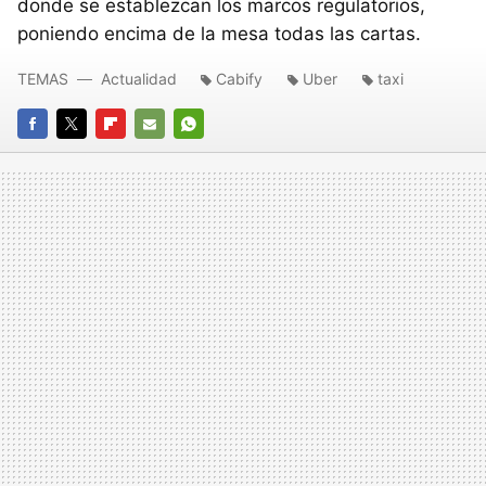
donde se establezcan los marcos regulatorios,
poniendo encima de la mesa todas las cartas.
TEMAS
Actualidad
Cabify
Uber
taxi
FACEBOOK
TWITTER
FLIPBOARD
E-
WHATSAPP
MAIL