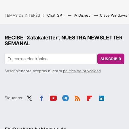
TEMAS DE INTERÉS
Chat GPT
IA Disney
Clave Windows
RECIBE "Xatakaletter", NUESTRA NEWSLETTER
SEMANAL
SUSCRIBIR
Suscribiéndote aceptas nuestra
política de privacidad
Síguenos
Twit
Fac
You
Tele
RSS
Flip
Link
ter
ebo
tub
gra
boa
edIn
ok
e
m
rd