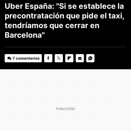
Uber España: "Si se establece la
precontratación que pide el taxi,
tendríamos que cerrar en
Barcelona"
7 comentarios
FACEBOOK
TWITTER
FLIPBOARD
E-
WHATSAPP
MAIL