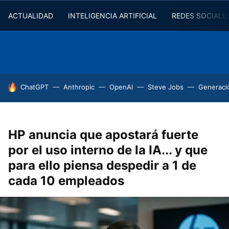
ACTUALIDAD
INTELIGENCIA ARTIFICIAL
REDES SOCIALE
HOY SE HABLA DE
ChatGPT
Anthropic
OpenAI
Steve Jobs
Generaci
HP anuncia que apostará fuerte
por el uso interno de la IA... y que
para ello piensa despedir a 1 de
cada 10 empleados