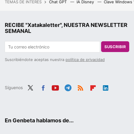
TEMAS DE INTERÉS
Chat GPT
IA Disney
Clave Windows
RECIBE "Xatakaletter", NUESTRA NEWSLETTER
SEMANAL
SUSCRIBIR
Suscribiéndote aceptas nuestra
política de privacidad
Síguenos
Twit
Fac
You
Tele
RSS
Flip
Link
ter
ebo
tub
gra
boa
edIn
ok
e
m
rd
En Genbeta hablamos de...