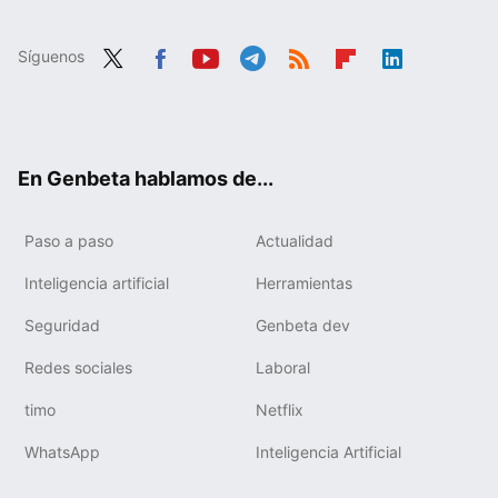
Síguenos
Twit
Fac
You
Tele
RSS
Flip
Link
ter
ebo
tub
gra
boa
edIn
ok
e
m
rd
En Genbeta hablamos de...
Paso a paso
Actualidad
Inteligencia artificial
Herramientas
Seguridad
Genbeta dev
Redes sociales
Laboral
timo
Netflix
WhatsApp
Inteligencia Artificial