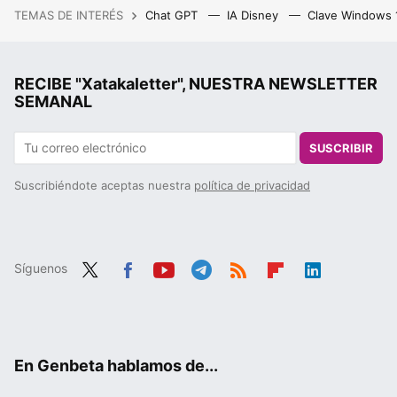
TEMAS DE INTERÉS
Chat GPT
IA Disney
Clave Windows
RECIBE "Xatakaletter", NUESTRA NEWSLETTER
SEMANAL
SUSCRIBIR
Suscribiéndote aceptas nuestra
política de privacidad
Síguenos
Twit
Fac
You
Tele
RSS
Flip
Link
ter
ebo
tub
gra
boa
edIn
ok
e
m
rd
En Genbeta hablamos de...