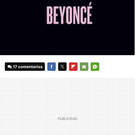
17 comentarios
FACEBOOK
TWITTER
FLIPBOARD
E-
WHATSAPP
MAIL