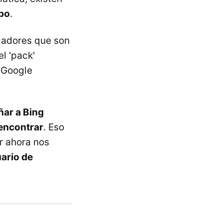
mpo
.
gadores que son
l 'pack'
 Google
ar a Bing
encontrar
. Eso
r ahora nos
ario de