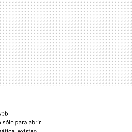
 web
sólo para abrir
ática, existen