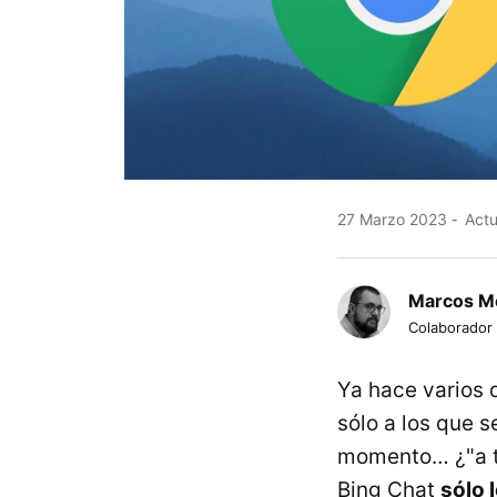
27 Marzo 2023
Actu
Marcos M
Colaborador
Ya hace varios d
sólo a los que 
momento… ¿"a to
Bing Chat
sólo 