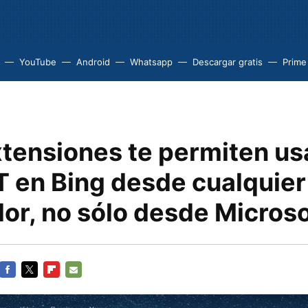
YouTube
Android
Whatsapp
Descargar gratis
Prime
xtensiones te permiten us
 en Bing desde cualquier
or, no sólo desde Micros
FACEBOOK
TWITTER
FLIPBOARD
E-
MAIL