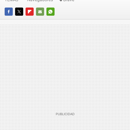
FACEBOOK
TWITTER
FLIPBOARD
E-
WHATSAPP
MAIL