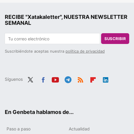
RECIBE "Xatakaletter", NUESTRA NEWSLETTER
SEMANAL
SUSCRIBIR
Suscribiéndote aceptas nuestra
política de privacidad
Síguenos
Twit
Fac
You
Tele
RSS
Flip
Link
ter
ebo
tub
gra
boa
edIn
ok
e
m
rd
En Genbeta hablamos de...
Paso a paso
Actualidad