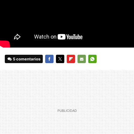
5 comentarios
FACEBOOK
TWITTER
FLIPBOARD
E-
WHATSAPP
MAIL