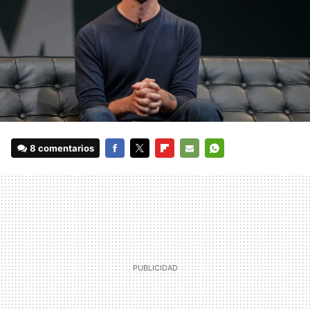
8 comentarios
FACEBOOK
TWITTER
FLIPBOARD
E-
WHATSAPP
MAIL