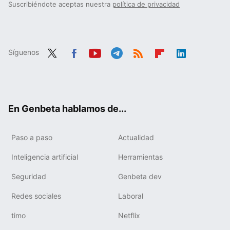
Suscribiéndote aceptas nuestra
política de privacidad
Síguenos
Twit
Fac
You
Tele
RSS
Flip
Link
ter
ebo
tub
gra
boa
edIn
ok
e
m
rd
En Genbeta hablamos de...
Paso a paso
Actualidad
Inteligencia artificial
Herramientas
Seguridad
Genbeta dev
Redes sociales
Laboral
timo
Netflix