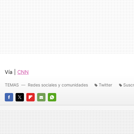
Vía |
CNN
TEMAS
Redes sociales y comunidades
Twitter
Suscr
FACEBOOK
TWITTER
FLIPBOARD
E-
WHATSAPP
MAIL