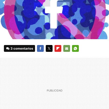
3 comentarios
FACEBOOK
TWITTER
FLIPBOARD
E-
WHATSAPP
MAIL