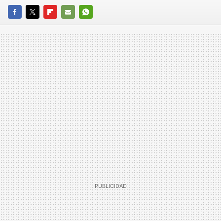
FACEBOOK
TWITTER
FLIPBOARD
E-
WHATSAPP
MAIL