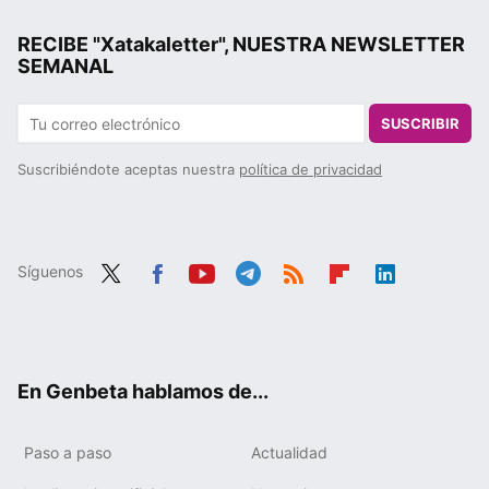
RECIBE "Xatakaletter", NUESTRA NEWSLETTER
SEMANAL
SUSCRIBIR
Suscribiéndote aceptas nuestra
política de privacidad
Síguenos
Twit
Fac
You
Tele
RSS
Flip
Link
ter
ebo
tub
gra
boa
edIn
ok
e
m
rd
En Genbeta hablamos de...
Paso a paso
Actualidad