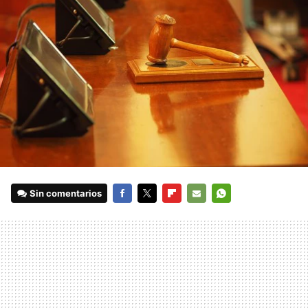
Sin comentarios
FACEBOOK
TWITTER
FLIPBOARD
E-
WHATSAPP
MAIL