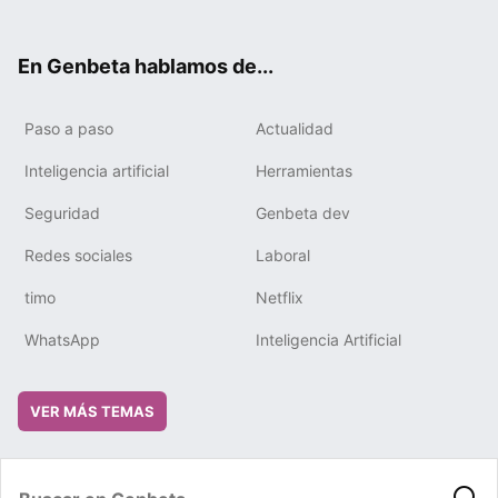
ter
ebo
tub
gra
boa
edIn
ok
e
m
rd
En Genbeta hablamos de...
Paso a paso
Actualidad
Inteligencia artificial
Herramientas
Seguridad
Genbeta dev
Redes sociales
Laboral
timo
Netflix
WhatsApp
Inteligencia Artificial
VER MÁS TEMAS