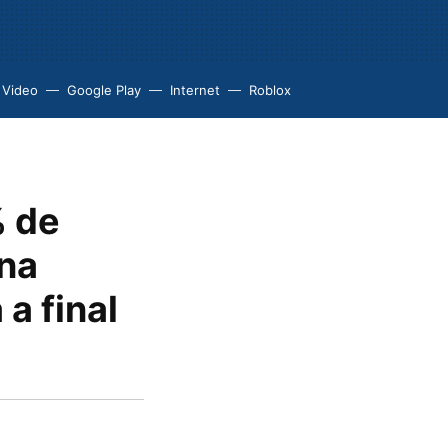
 Video
Google Play
Internet
Roblox
% de
una
a final