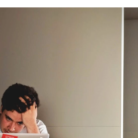
FACEBOOK
TWITTER
FLIPBOARD
E-
MAIL