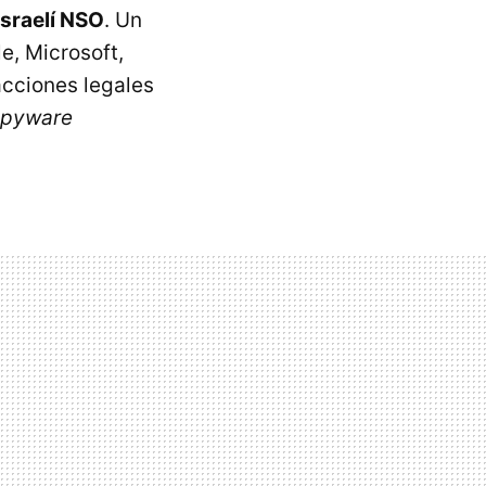
israelí NSO
. Un
e, Microsoft,
cciones legales
spyware