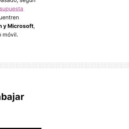
pasado, según
 supuesta
uentren
 y Microsoft
,
 móvil.
abajar