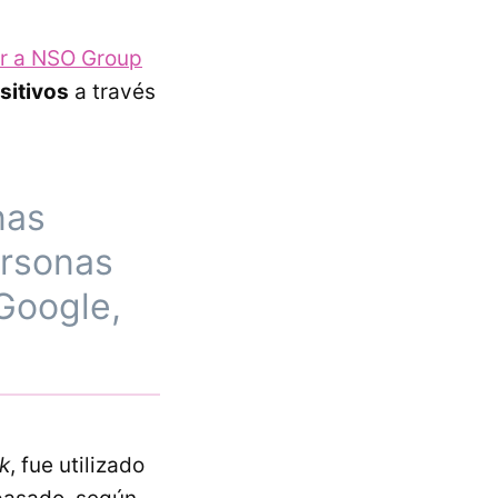
r a NSO Group
sitivos
a través
nas
ersonas
Google,
ak
, fue utilizado