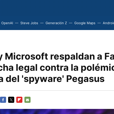
OpenAI
Steve Jobs
Generación Z
Google Maps
Androi
y Microsoft respaldan a 
cha legal contra la polém
a del 'spyware' Pegasus
FACEBOOK
TWITTER
FLIPBOARD
E-
MAIL