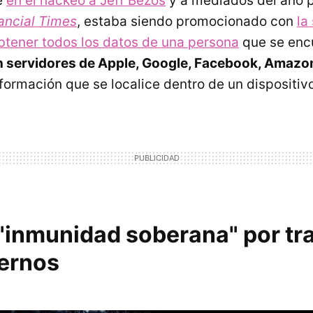
e
en el hackeo a Jeff Bezos
y a mediados del año 
ancial Times
, estaba siendo promocionado con
la
tener todos los datos de una persona
que se enc
n servidores de Apple, Google, Facebook, Amazon
formación que se localice dentro de un dispositivo
 "inmunidad soberana" por tr
ernos