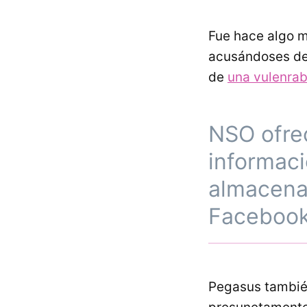
Fue hace algo 
acusándoses d
de
una vulenrab
NSO ofrec
informac
almacena
Facebook
Pegasus también