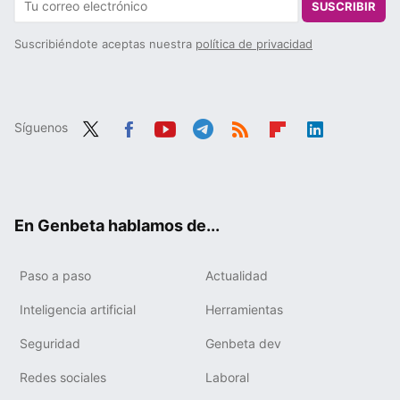
SUSCRIBIR
Suscribiéndote aceptas nuestra
política de privacidad
Síguenos
Twit
Fac
You
Tele
RSS
Flip
Link
ter
ebo
tub
gra
boa
edIn
ok
e
m
rd
En Genbeta hablamos de...
Paso a paso
Actualidad
Inteligencia artificial
Herramientas
Seguridad
Genbeta dev
Redes sociales
Laboral