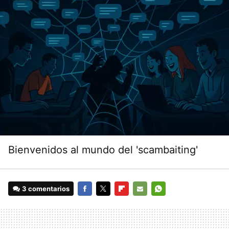
Bienvenidos al mundo del 'scambaiting'
3 comentarios
FACEBOOK
TWITTER
FLIPBOARD
E-
WHATSAPP
MAIL