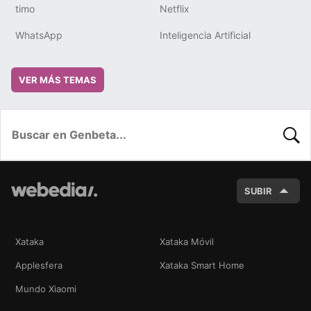
timo
Netflix
WhatsApp
Inteligencia Artificial
VER MÁS TEMAS
BUSC
SUBIR
Xataka
Xataka Móvil
Applesfera
Xataka Smart Home
Mundo Xiaomi