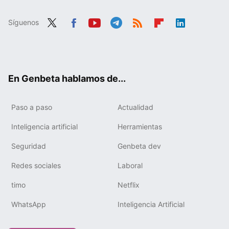
Síguenos
Twit
Fac
You
Tele
RSS
Flip
Link
ter
ebo
tub
gra
boa
edIn
ok
e
m
rd
En Genbeta hablamos de...
Paso a paso
Actualidad
Inteligencia artificial
Herramientas
Seguridad
Genbeta dev
Redes sociales
Laboral
timo
Netflix
WhatsApp
Inteligencia Artificial