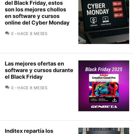
del Black Friday, estos
son los mejores chollos
en software y cursos
online del Cyber Monday
COMENTARIOS
0
HACE 8 MESES
Las mejores ofertas en
software y cursos durante
el Black Friday
COMENTARIOS
0
HACE 8 MESES
Inditex repartía los