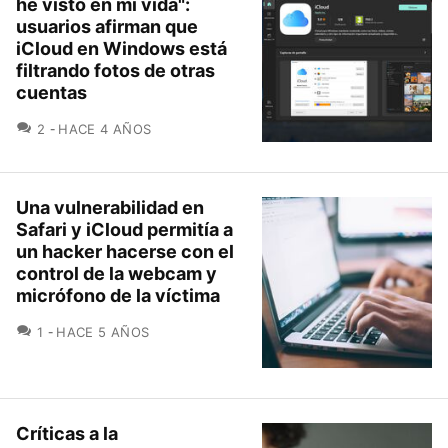
he visto en mi vida":
usuarios afirman que
iCloud en Windows está
filtrando fotos de otras
cuentas
COMENTARIOS
2
HACE 4 AÑOS
Una vulnerabilidad en
Safari y iCloud permitía a
un hacker hacerse con el
control de la webcam y
micrófono de la víctima
COMENTARIOS
1
HACE 5 AÑOS
Críticas a la