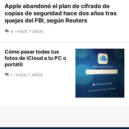
Apple abandonó el plan de cifrado de
copias de seguridad hace dos años tras
quejas del FBI, según Reuters
COMENTARIOS
8
HACE 7 AÑOS
Cómo pasar todas tus
fotos de iCloud a tu PC o
portátil
COMENTARIOS
1
HACE 7 AÑOS