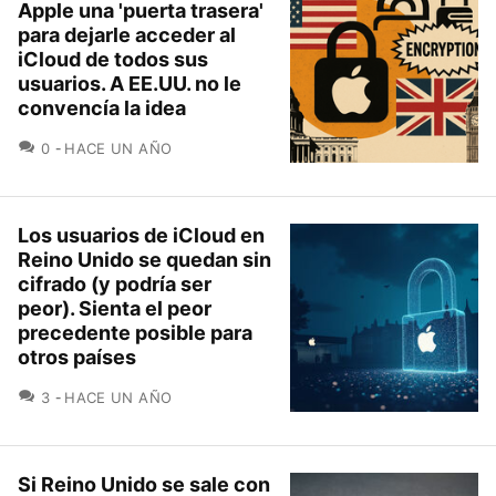
Apple una 'puerta trasera'
para dejarle acceder al
iCloud de todos sus
usuarios. A EE.UU. no le
convencía la idea
COMENTARIOS
0
HACE UN AÑO
Los usuarios de iCloud en
Reino Unido se quedan sin
cifrado (y podría ser
peor). Sienta el peor
precedente posible para
otros países
COMENTARIOS
3
HACE UN AÑO
Si Reino Unido se sale con