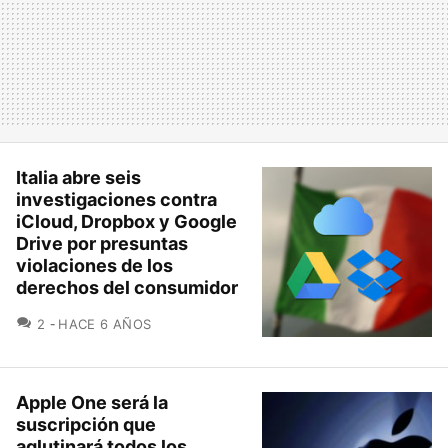
Italia abre seis
investigaciones contra
iCloud, Dropbox y Google
Drive por presuntas
violaciones de los
derechos del consumidor
COMENTARIOS
2
HACE 6 AÑOS
Apple One será la
suscripción que
aglutinará todos los