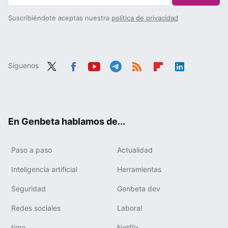
Suscribiéndote aceptas nuestra
política de privacidad
Síguenos
Twit
Fac
You
Tele
RSS
Flip
Link
ter
ebo
tub
gra
boa
edIn
ok
e
m
rd
En Genbeta hablamos de...
Paso a paso
Actualidad
Inteligencia artificial
Herramientas
Seguridad
Genbeta dev
Redes sociales
Laboral
timo
Netflix