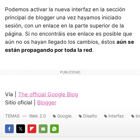
Podemos activar la nueva interfaz en la sección
principal de blogger una vez hayamos iniciado
sesión, con un enlace en la parte superior de la
página. Si no encontráis ese enlace es posible que
aún no os hayan llegado los cambios, éstos
aún se
están propagando por toda la red
.
Vía |
The official Google Blog
Sitio oficial |
Blogger
TEMAS
Web 2.0
Google
Diseño
interfaz
b
FACEBOOK
TWITTER
FLIPBOARD
E-
WHATSAPP