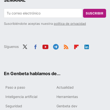
SEMANAL
SUSCRIBIR
Suscribiéndote aceptas nuestra
política de privacidad
Síguenos
Twit
Fac
You
Tele
RSS
Flip
Link
ter
ebo
tub
gra
boa
edIn
ok
e
m
rd
En Genbeta hablamos de...
Paso a paso
Actualidad
Inteligencia artificial
Herramientas
Seguridad
Genbeta dev