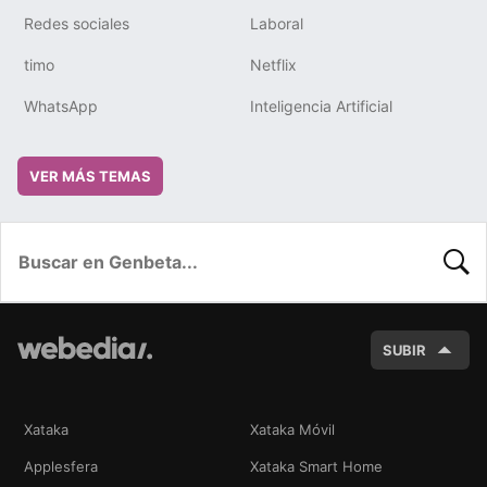
Redes sociales
Laboral
timo
Netflix
WhatsApp
Inteligencia Artificial
VER MÁS TEMAS
BUSC
SUBIR
Xataka
Xataka Móvil
Applesfera
Xataka Smart Home