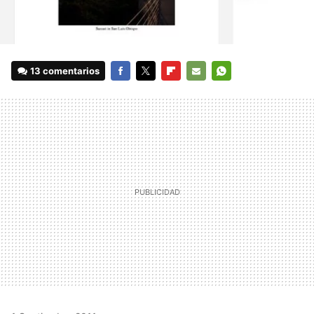
13 comentarios
FACEBOOK
TWITTER
FLIPBOARD
E-
WHATSAPP
MAIL