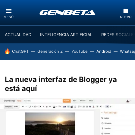
MENÚ
NUEVO
ACTUALIDAD
INTELIGENCIA ARTIFICIAL
REDES SOCIALE
HOY SE HABLA DE
ChatGPT
Generación Z
YouTube
Android
Whatsa
La nueva interfaz de Blogger ya
está aquí