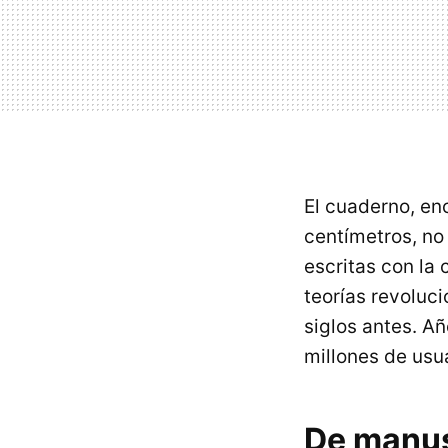
El cuaderno, en
centímetros, no 
escritas con la 
teorías revoluc
siglos antes. A
millones de usua
De manus