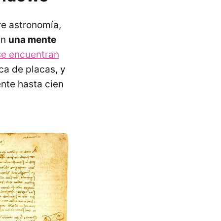
re astronomía,
an
una mente
se encuentran
ica de placas, y
nte hasta cien