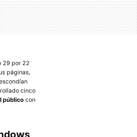
e 29 por 22
sus páginas,
e escondían
rollado cinco
l público
con
indows