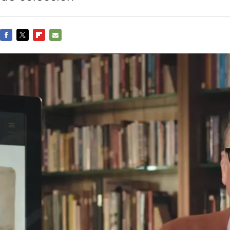
FACEBOOK
TWITTER
FLIPBOARD
E-
MAIL