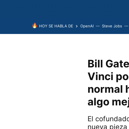
HOY SE HABLA DE
OpenAI
Steve Jobs
Bill Ga
Vinci po
normal h
algo me
El cofundado
nueva pieza 