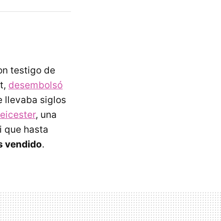
n testigo de
t,
desembolsó
 llevaba siglos
eicester
, una
i que hasta
s vendido
.