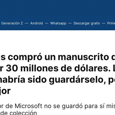
Generación Z
Android
Whatsapp
Descargar gratis
Prim
tes compró un manuscrito 
r 30 millones de dólares. 
abría sido guardárselo, p
jor
r de Microsoft no se guardó para sí m
de colección