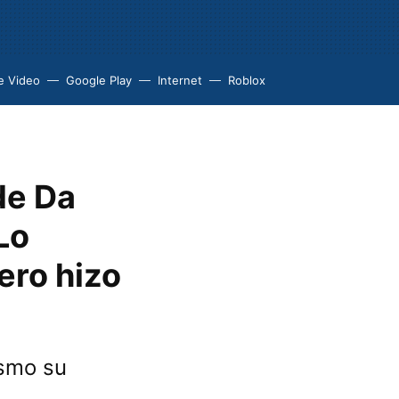
e Video
Google Play
Internet
Roblox
de Da
Lo
ero hizo
ismo su