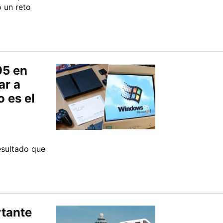
o un reto
95 en
ar a
o es el
esultado que
rtante