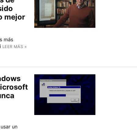
sido
o mejor
as más
i
LEER MÁS »
indows
icrosoft
unca
 usar un