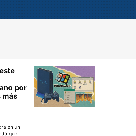
este
ano por
s más
ara en un
rdó que