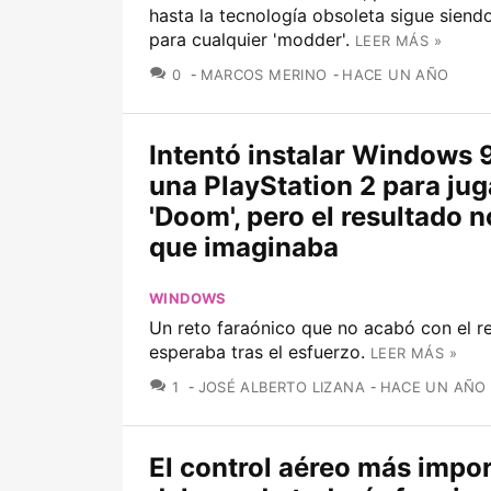
hasta la tecnología obsoleta sigue siend
para cualquier 'modder'.
LEER MÁS »
COMENTARIOS
0
MARCOS MERINO
HACE UN AÑO
Intentó instalar Windows 
una PlayStation 2 para jug
'Doom', pero el resultado n
que imaginaba
WINDOWS
Un reto faraónico que no acabó con el r
esperaba tras el esfuerzo.
LEER MÁS »
COMENTARIOS
1
JOSÉ ALBERTO LIZANA
HACE UN AÑO
El control aéreo más impo