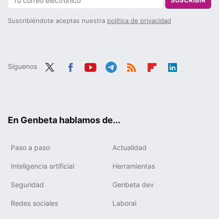
SUSCRIBIR
Suscribiéndote aceptas nuestra
política de privacidad
Síguenos
Twit
Fac
You
Tele
RSS
Flip
Link
ter
ebo
tub
gra
boa
edIn
ok
e
m
rd
En Genbeta hablamos de...
Paso a paso
Actualidad
Inteligencia artificial
Herramientas
Seguridad
Genbeta dev
Redes sociales
Laboral