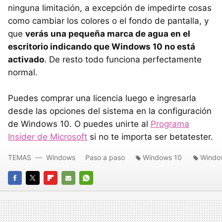
ninguna limitación, a excepción de impedirte cosas
como cambiar los colores o el fondo de pantalla, y
que
verás una pequeña marca de agua en el
escritorio indicando que Windows 10 no está
activado
. De resto todo funciona perfectamente
normal.
Puedes comprar una licencia luego e ingresarla
desde las opciones del sistema en la configuración
de Windows 10. O puedes unirte al
Programa
Insider de Microsoft
si no te importa ser betatester.
TEMAS
Windows
Paso a paso
Windows 10
Windo
FACEBOOK
TWITTER
FLIPBOARD
E-
WHATSAPP
MAIL