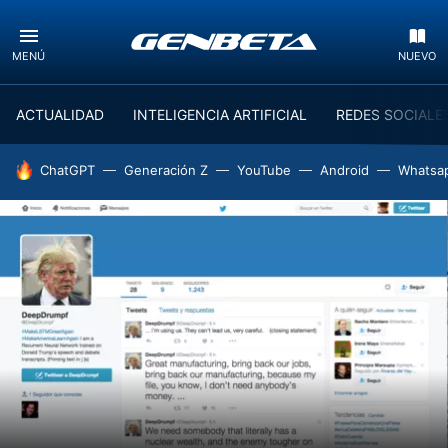
MENÚ
NUEVO
ACTUALIDAD
INTELIGENCIA ARTIFICIAL
REDES SOCIALE
HOY SE HABLA DE
ChatGPT
Generación Z
YouTube
Android
Whatsa