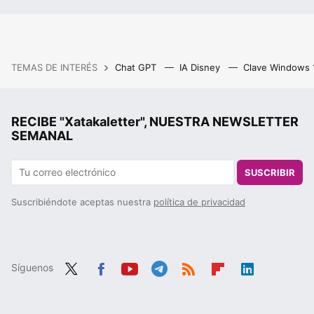
TEMAS DE INTERÉS
Chat GPT
IA Disney
Clave Windows
RECIBE "Xatakaletter", NUESTRA NEWSLETTER
SEMANAL
SUSCRIBIR
Suscribiéndote aceptas nuestra
política de privacidad
Síguenos
Twit
Fac
You
Tele
RSS
Flip
Link
ter
ebo
tub
gra
boa
edIn