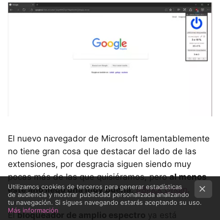
El nuevo navegador de Microsoft lamentablemente
no tiene gran cosa que destacar del lado de las
extensiones, por desgracia siguen siendo muy
pocas más de las que quisiéramos, pero
al menos
Utilizamos cookies de terceros para generar estadísticas
este año llegó una muy buena
:
uBlock Origin
.
de audiencia y mostrar publicidad personalizada analizando
tu navegación. Si sigues navegando estarás aceptando su uso.
Más información
El
bloqueador de amplio espectro
ya está