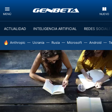
MENÚ
NUEVO
ACTUALIDAD
INTELIGENCIA ARTIFICIAL
REDES SOCIALE
HOY SE HABLA DE
Anthropic
Ucrania
Rusia
Microsoft
Android
T