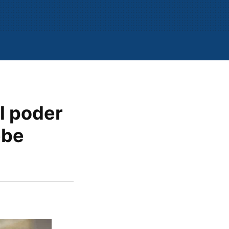
l poder
ebe