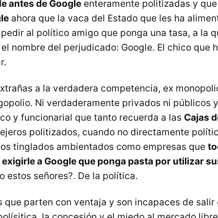
e antes de Google
enteramente politizadas y que
le
ahora que la vaca del Estado que les ha alime
 pedir al político amigo que ponga una tasa, a la 
l nombre del perjudicado: Google. El chico que h
r.
trañas a la verdadera competencia, ex monopolio
igopolio. Ni verdaderamente privados ni públicos 
ico y funcionarial que tanto recuerda a las
Cajas d
jeros politizados, cuando no directamente polític
ejos tinglados ambientados como empresas que
to
 exigirle a Google que ponga pasta por utilizar s
 estos señores?. De la política.
 que parten con ventaja y son incapaces de salir d
polísitica, la concesión y el miedo al mercado lib