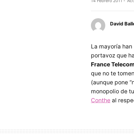
14 Febrero 2011
Act
David Ball
La mayoría han 
portavoz que ha
France Teleco
que no te tomen
(aunque pone “n
monopolio de t
Conthe
al respe