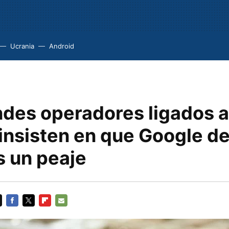
Ucrania
Android
ndes operadores ligados a
 insisten en que Google d
s un peaje
FACEBOOK
TWITTER
FLIPBOARD
E-
MAIL