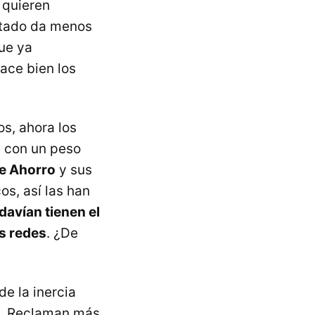
 quieren
ntado da menos
que ya
ace bien los
s, ahora los
y con un peso
e Ahorro
y sus
os, así las han
davían tienen el
us redes
. ¿De
e la inercia
re. Reclaman más