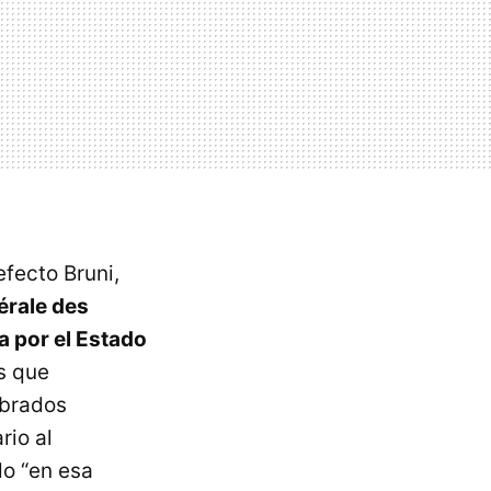
efecto Bruni,
érale des
 por el Estado
s que
mbrados
rio al
do “en esa