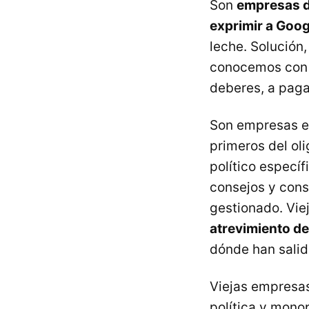
Son
empresas d
exprimir a Goog
leche. Solución,
conocemos con e
deberes, a paga
Son empresas ex
primeros del ol
político específ
consejos y conse
gestionado. Vi
atrevimiento de
dónde han salido
Viejas empresas
política y mono