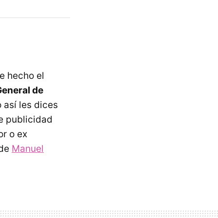
e hecho el
General de
 así les dices
e publicidad
or o ex
 de
Manuel