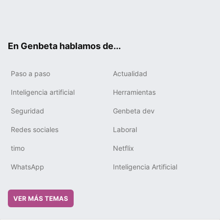
Twit
Fac
You
Tele
RSS
Flip
Link
ter
ebo
tub
gra
boa
edIn
ok
e
m
rd
En Genbeta hablamos de...
Paso a paso
Actualidad
Inteligencia artificial
Herramientas
Seguridad
Genbeta dev
Redes sociales
Laboral
timo
Netflix
WhatsApp
Inteligencia Artificial
VER MÁS TEMAS