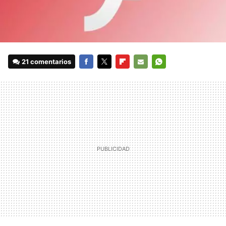
21 comentarios
FACEBOOK
TWITTER
FLIPBOARD
E-
WHATSAPP
MAIL