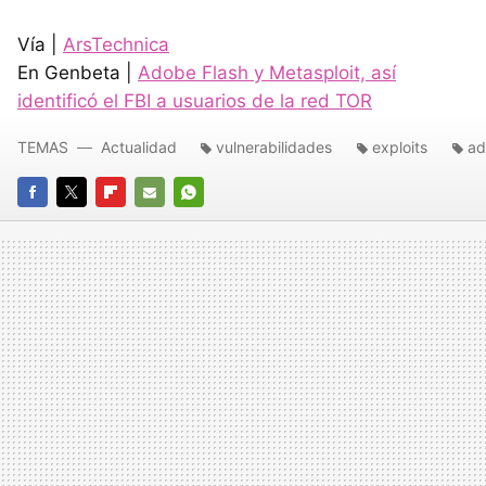
Vía |
ArsTechnica
En Genbeta |
Adobe Flash y Metasploit, así
identificó el FBI a usuarios de la red TOR
TEMAS
Actualidad
vulnerabilidades
exploits
ad
FACEBOOK
TWITTER
FLIPBOARD
E-
WHATSAPP
MAIL