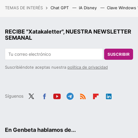
TEMAS DE INTERÉS
Chat GPT
IA Disney
Clave Windows
RECIBE "Xatakaletter", NUESTRA NEWSLETTER
SEMANAL
SUSCRIBIR
Suscribiéndote aceptas nuestra
política de privacidad
Síguenos
Twit
Fac
You
Tele
RSS
Flip
Link
ter
ebo
tub
gra
boa
edIn
ok
e
m
rd
En Genbeta hablamos de...