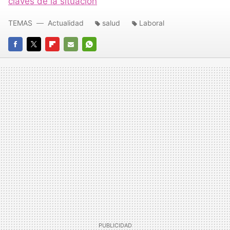
claves de la situación
TEMAS
Actualidad
salud
Laboral
FACEBOOK
TWITTER
FLIPBOARD
E-
WHATSAPP
MAIL